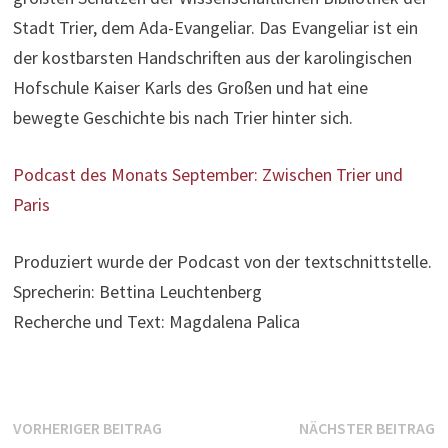
Stadt Trier, dem Ada-Evangeliar. Das Evangeliar ist ein
der kostbarsten Handschriften aus der karolingischen
Hofschule Kaiser Karls des Großen und hat eine
bewegte Geschichte bis nach Trier hinter sich.
Podcast des Monats September: Zwischen Trier und
Paris
Produziert wurde der Podcast von der textschnittstelle.
Sprecherin: Bettina Leuchtenberg
Recherche und Text: Magdalena Palica
Beitragsnavigation
Vorheriger
N
VORHERIGER BEITRAG
NÄCHSTER BEITRAG