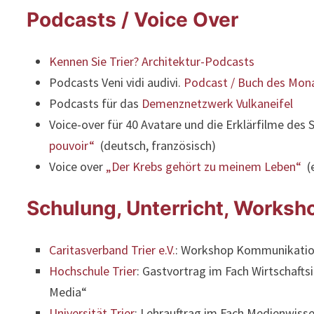
Podcasts / Voice Over
Kennen Sie Trier? Architektur-Podcasts
Podcasts Veni vidi audivi.
Podcast / Buch des Monat
Podcasts für das
Demenznetzwerk Vulkaneifel
Voice-over für 40 Avatare und die Erklärfilme des 
pouvoir“
(deutsch, französisch)
Voice over
„Der Krebs gehört zu meinem Leben“
(e
Schulung, Unterricht, Worksh
Caritasverband Trier e.V.
: Workshop Kommunikation
Hochschule Trier
: Gastvortrag im Fach Wirtschaft
Media“
Universität Trier
: Lehrauftrag im Fach Medienwis