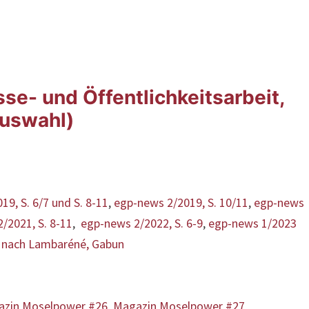
sse- und Öffentlichkeitsarbeit,
Auswahl)
9, S. 6/7 und S. 8-11
,
egp-news 2/2019, S. 10/11
,
egp-news
/2021, S. 8-11
,
egp-news 2/2022, S. 6-9
,
egp-news 1/2023
 nach Lambaréné, Gabun
azin Moselpower #26
,
Magazin Moselpower #27