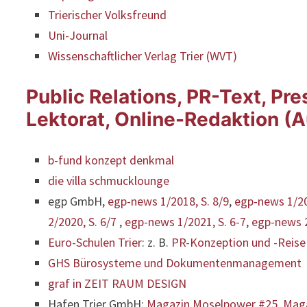
Trierischer Volksfreund
Uni-Journal
Wissenschaftlicher Verlag Trier (WVT)
Public Relations, PR-Text, Pre
Lektorat, Online-Redaktion (
b-
fund konzept denkmal
die villa schmucklounge
egp GmbH,
egp-news 1/2018, S. 8/9
,
egp-news 1/201
2/2020, S. 6/7
,
egp-news 1/2021, S. 6-7
,
egp-news 2
Euro-Schulen Trier
: z. B.
PR-Konzeption und -Reise
GHS Bürosysteme und Dokumentenmanagement
graf in ZEIT RAUM DESIGN
Hafen Trier GmbH:
Magazin Moselpower #25
,
Mag