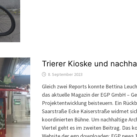
Trierer Kioske und nachhal
8. September 2023
Gleich zwei Reports konnte Bettina Leuch
das aktuelle Magazin der EGP GmbH – Ges
Projektentwicklung beisteuern. Ein Rückb
Saarstraße Ecke Kaiserstraße widmet sic
koordinierten Bühne. Um nachhaltige Arc
Viertel geht es im zweiten Beitrag. Das 
Website der egp downloaden: EGP news 1