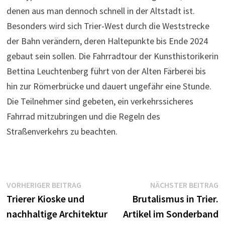
denen aus man dennoch schnell in der Altstadt ist.
Besonders wird sich Trier-West durch die Weststrecke
der Bahn verändern, deren Haltepunkte bis Ende 2024
gebaut sein sollen. Die Fahrradtour der Kunsthistorikerin
Bettina Leuchtenberg führt von der Alten Färberei bis
hin zur Römerbrücke und dauert ungefähr eine Stunde.
Die Teilnehmer sind gebeten, ein verkehrssicheres
Fahrrad mitzubringen und die Regeln des
Straßenverkehrs zu beachten.
Beitragsnavigation
Vorheriger
N
VORHERIGER BEITRAG
NÄCHSTER BEITRAG
Beitrag:
B
Trierer Kioske und
Brutalismus in Trier.
nachhaltige Architektur
Artikel im Sonderband