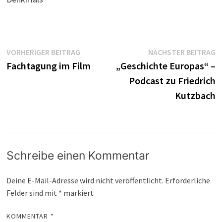
Beitragsnavigation
Vorheriger
N
VORHERIGER BEITRAG
NÄCHSTER BEITRAG
Beitrag:
B
Fachtagung im Film
„Geschichte Europas“ –
Podcast zu Friedrich
Kutzbach
Schreibe einen Kommentar
Deine E-Mail-Adresse wird nicht veröffentlicht.
Erforderliche
Felder sind mit
*
markiert
KOMMENTAR
*