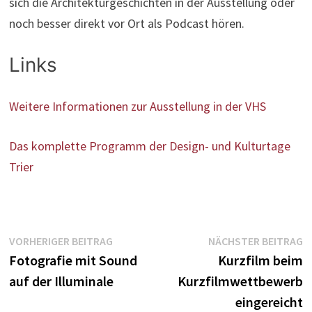
sich die Architekturgeschichten in der Ausstellung oder
noch besser direkt vor Ort als Podcast hören.
Links
Weitere Informationen zur Ausstellung in der VHS
Das komplette Programm der Design- und Kulturtage
Trier
Beitragsnavigation
Vorheriger
N
VORHERIGER BEITRAG
NÄCHSTER BEITRAG
Beitrag:
B
Fotografie mit Sound
Kurzfilm beim
auf der Illuminale
Kurzfilmwettbewerb
eingereicht