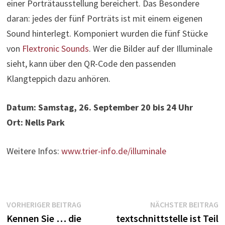
einer Porträtausstellung bereichert. Das Besondere
daran: jedes der fünf Porträts ist mit einem eigenen
Sound hinterlegt. Komponiert wurden die fünf Stücke
von
Flextronic Sounds
. Wer die Bilder auf der Illuminale
sieht, kann über den QR-Code den passenden
Klangteppich dazu anhören.
Datum: Samstag, 26. September 20 bis 24 Uhr
Ort: Nells Park
Weitere Infos:
www.trier-info.de/illuminale
Beitragsnavigation
Vorheriger
N
VORHERIGER BEITRAG
NÄCHSTER BEITRAG
Beitrag:
B
Kennen Sie … die
textschnittstelle ist Teil