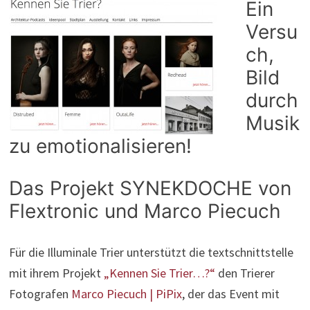
Ein
Versu
ch,
Bild
durch
Musik
zu emotionalisieren!
Das Projekt SYNEKDOCHE von
Flextronic und Marco Piecuch
Für die Illuminale Trier unterstützt die textschnittstelle
mit ihrem Projekt
„Kennen Sie Trier…?“
den Trierer
Fotografen
Marco Piecuch | PiPix
, der das Event mit