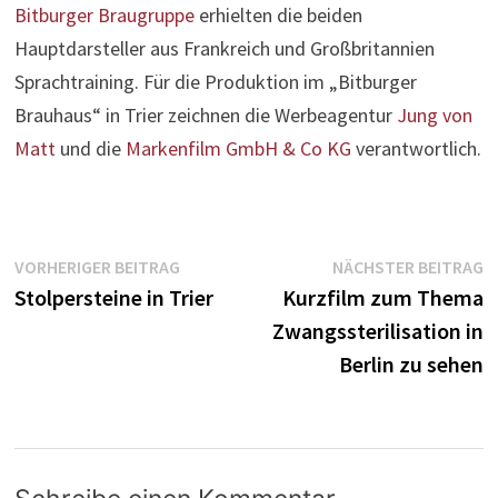
Bitburger Braugruppe
erhielten die beiden
Hauptdarsteller aus Frankreich und Großbritannien
Sprachtraining. Für die Produktion im „Bitburger
Brauhaus“ in Trier zeichnen die Werbeagentur
Jung von
Matt
und die
Markenfilm GmbH & Co KG
verantwortlich.
Beitragsnavigation
Vorheriger
N
VORHERIGER BEITRAG
NÄCHSTER BEITRAG
Beitrag:
B
Stolpersteine in Trier
Kurzfilm zum Thema
Zwangssterilisation in
Berlin zu sehen