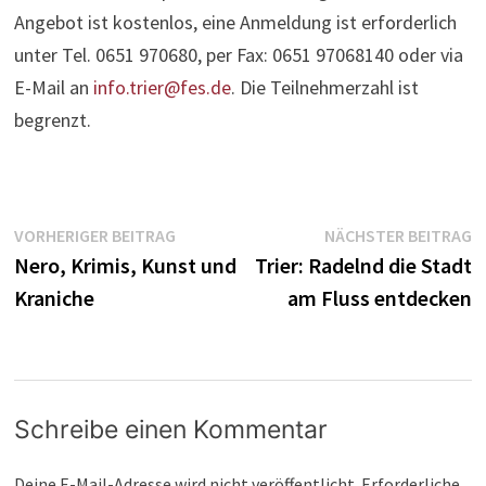
Angebot ist kostenlos, eine Anmeldung ist erforderlich
unter Tel. 0651 970680, per Fax: 0651 97068140 oder via
E-Mail an
info.trier@fes.de
. Die Teilnehmerzahl ist
begrenzt.
Beitragsnavigation
Vorheriger
N
VORHERIGER BEITRAG
NÄCHSTER BEITRAG
Beitrag:
B
Nero, Krimis, Kunst und
Trier: Radelnd die Stadt
Kraniche
am Fluss entdecken
Schreibe einen Kommentar
Deine E-Mail-Adresse wird nicht veröffentlicht.
Erforderliche