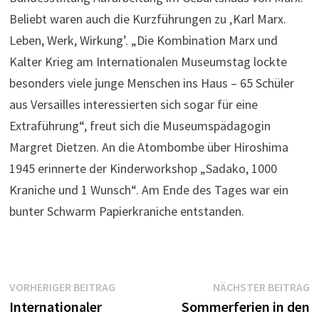
Beliebt waren auch die Kurzführungen zu ‚Karl Marx.
Leben, Werk, Wirkung’. „Die Kombination Marx und
Kalter Krieg am Internationalen Museumstag lockte
besonders viele junge Menschen ins Haus – 65 Schüler
aus Versailles interessierten sich sogar für eine
Extraführung“, freut sich die Museumspädagogin
Margret Dietzen. An die Atombombe über Hiroshima
1945 erinnerte der Kinderworkshop „Sadako, 1000
Kraniche und 1 Wunsch“. Am Ende des Tages war ein
bunter Schwarm Papierkraniche entstanden.
Beitragsnavigation
Vorheriger
N
VORHERIGER BEITRAG
NÄCHSTER BEITRAG
Beitrag:
B
Internationaler
Sommerferien in den