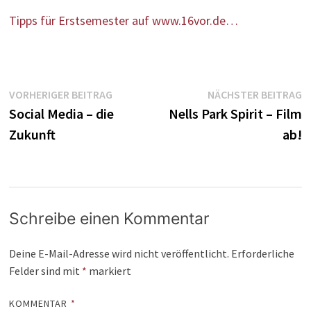
Tipps für Erstsemester auf www.16vor.de…
Beitragsnavigation
Vorheriger
N
VORHERIGER BEITRAG
NÄCHSTER BEITRAG
Beitrag:
B
Social Media – die
Nells Park Spirit – Film
Zukunft
ab!
Schreibe einen Kommentar
Deine E-Mail-Adresse wird nicht veröffentlicht.
Erforderliche
Felder sind mit
*
markiert
KOMMENTAR
*