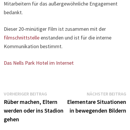
Mitarbeitern für das außergewöhnliche Engagement
bedankt.
Dieser 20-minütiger Film ist zusammen mit der
filmschnittstelle
enstanden und ist für die interne
Kommunikation bestimmt.
Das Nells Park Hotel im Internet
Beitragsnavigation
Vorheriger
N
VORHERIGER BEITRAG
NÄCHSTER BEITRAG
Beitrag:
B
Rüber machen, Eltern
Elementare Situationen
werden oder ins Stadion
in bewegenden Bildern
gehen