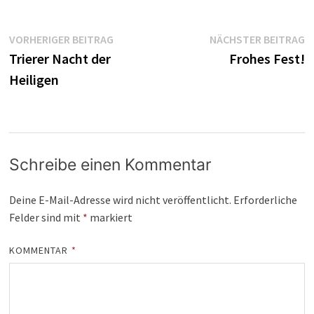
Beitragsnavigation
Vorheriger
N
VORHERIGER BEITRAG
NÄCHSTER BEITRAG
Beitrag:
B
Trierer Nacht der
Frohes Fest!
Heiligen
Schreibe einen Kommentar
Deine E-Mail-Adresse wird nicht veröffentlicht.
Erforderliche
Felder sind mit
*
markiert
KOMMENTAR
*