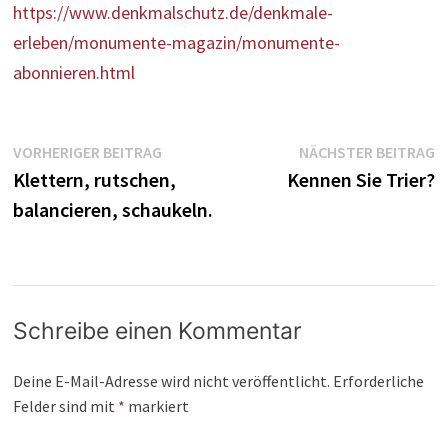
https://www.denkmalschutz.de/denkmale-
erleben/monumente-magazin/monumente-
abonnieren.html
Beitragsnavigation
Vorheriger
N
VORHERIGER BEITRAG
NÄCHSTER BEITRAG
Beitrag:
B
Klettern, rutschen,
Kennen Sie Trier?
balancieren, schaukeln.
Schreibe einen Kommentar
Deine E-Mail-Adresse wird nicht veröffentlicht.
Erforderliche
Felder sind mit
*
markiert