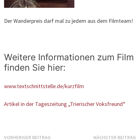
Der Wanderpreis darf mal zu jedem aus dem Filmteam!
Weitere Informationen zum Film
finden Sie hier:
www.textschnittstelle.de/kurzfilm
Artikel in der Tageszeitung „Trierischer Voksfreund“
Beitragsnavigation
Vorheriger
N
VORHERIGER BEITRAG
NÄCHSTER BEITRAG