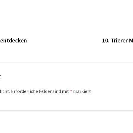
n
s entdecken
10. Trierer
r
licht.
Erforderliche Felder sind mit
*
markiert