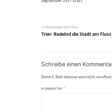
September 2017 statt.
Beitragsnavigatio
Vorheriger
VORHERIGER BEITRAG
Beitrag:
Trier: Radelnd die Stadt am Flus
Schreibe einen Kommenta
Deine E-Mail-Adresse wird nicht veröffent
KOMMENTAR
*