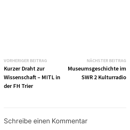
Beitragsnavigation
Vorheriger
N
VORHERIGER BEITRAG
NÄCHSTER BEITRAG
Beitrag:
B
Kurzer Draht zur
Museumsgeschichte im
Wissenschaft – MITL in
SWR 2 Kulturradio
der FH Trier
Schreibe einen Kommentar