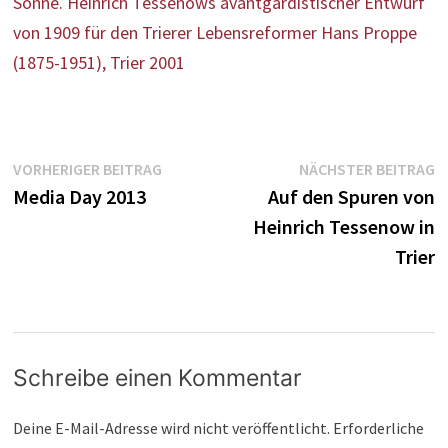
Sonne. Heinrich Tessenows avantgardistischer Entwurf
von 1909 für den Trierer Lebensreformer Hans Proppe
(1875-1951), Trier 2001
Beitragsnavigation
Vorheriger
N
VORHERIGER BEITRAG
NÄCHSTER BEITRAG
Beitrag:
B
Media Day 2013
Auf den Spuren von
Heinrich Tessenow in
Trier
Schreibe einen Kommentar
Deine E-Mail-Adresse wird nicht veröffentlicht.
Erforderliche