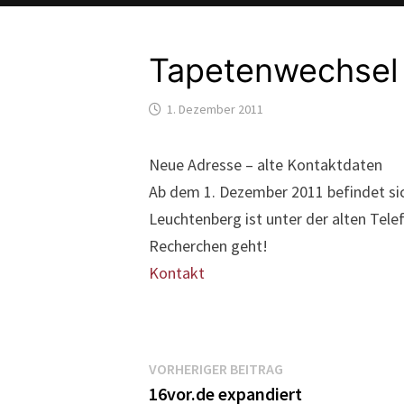
Tapetenwechsel d
1. Dezember 2011
Neue Adresse – alte Kontaktdaten
Ab dem 1. Dezember 2011 befindet sich
Leuchtenberg ist unter der alten Tel
Recherchen geht!
Kontakt
Beitragsnavigatio
Vorheriger
VORHERIGER BEITRAG
Beitrag:
16vor.de expandiert