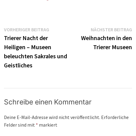
Beitragsnavigation
Vorheriger
N
VORHERIGER BEITRAG
NÄCHSTER BEITRAG
Beitrag:
B
Trierer Nacht der
Weihnachten in den
Heiligen – Museen
Trierer Museen
beleuchten Sakrales und
Geistliches
Schreibe einen Kommentar
Deine E-Mail-Adresse wird nicht veröffentlicht.
Erforderliche
Felder sind mit
*
markiert