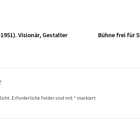
n
951). Visionär, Gestalter
Bühne frei für 
r
licht.
Erforderliche Felder sind mit
*
markiert