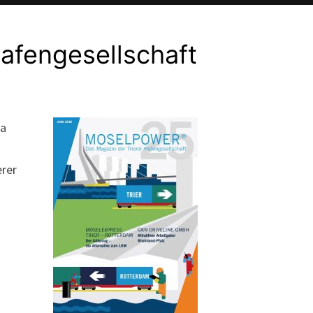
afengesellschaft
na
erer