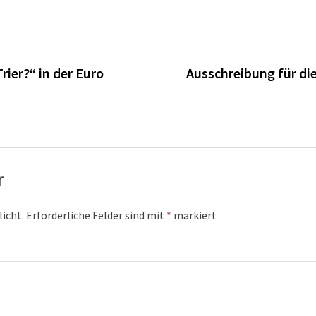
n
ier?“ in der Euro
Ausschreibung für di
r
licht.
Erforderliche Felder sind mit
*
markiert