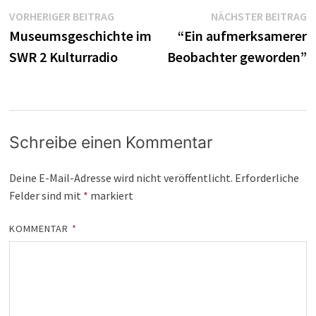
Beitragsnavigation
Vorheriger
N
VORHERIGER BEITRAG
NÄCHSTER BEITRAG
Beitrag:
B
Museumsgeschichte im
“Ein aufmerksamerer
SWR 2 Kulturradio
Beobachter geworden”
Schreibe einen Kommentar
Deine E-Mail-Adresse wird nicht veröffentlicht.
Erforderliche
Felder sind mit
*
markiert
KOMMENTAR
*