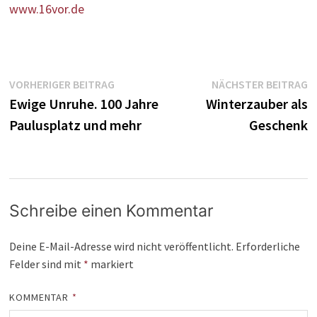
www.16vor.de
Beitragsnavigation
Vorheriger
N
VORHERIGER BEITRAG
NÄCHSTER BEITRAG
Beitrag:
B
Ewige Unruhe. 100 Jahre
Winterzauber als
Paulusplatz und mehr
Geschenk
Schreibe einen Kommentar
Deine E-Mail-Adresse wird nicht veröffentlicht.
Erforderliche
Felder sind mit
*
markiert
KOMMENTAR
*