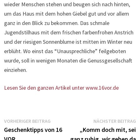
wieder Menschen stehen und beugen sich nach hinten,
um das Haus mit dem hohen Giebel gut und vor allem
ganz in den Blick zu bekommen. Das schmale
Jugendstilhaus mit dem frischen farbenfrohen Anstrich
und der riesigen Sonnenblume ist mitten im Winter neu
erblüht. Wo einst das “Unausprechliche” feilgeboten
wurde, soll in wenigen Monaten die Genussgesellschaft
einziehen.
Lesen Sie den ganzen Artikel unter www.16vor.de
Beitragsnavigation
Vorheriger
N
VORHERIGER BEITRAG
NÄCHSTER BEITRAG
Beitrag:
B
Geschenktipps von 16
„Komm doch mit, sei
VOR
ganz ruhig, wir gehen da