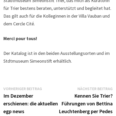
Stadtmuseum Simeonstift Trier, das mich als Kuratorin
für Trier bestens beraten, unterstützt und begleitet hat.
Das gilt auch für die Kolleginnen in der Villa Vauban und
dem Cercle Cité.
Merci pour tous!
Der Katalog ist in den beiden Ausstellungsorten und im
Stdtmuseum Simeonstift erhältlich.
Beitragsnavigation
Vorheriger
N
VORHERIGER BEITRAG
NÄCHSTER BEITRAG
Beitrag:
B
Im Dezember
Kennen Sie Trier?
erschienen: die aktuellen
Führungen von Bettina
egp news
Leuchtenberg per Pedes