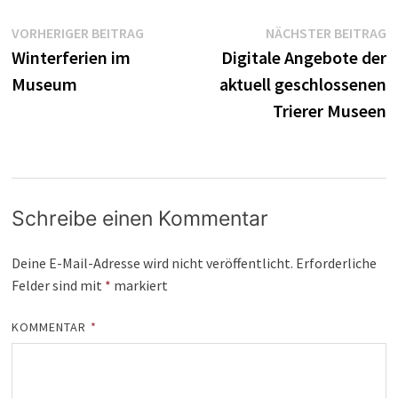
Beitragsnavigation
Vorheriger
N
VORHERIGER BEITRAG
NÄCHSTER BEITRAG
Beitrag:
B
Winterferien im
Digitale Angebote der
Museum
aktuell geschlossenen
Trierer Museen
Schreibe einen Kommentar
Deine E-Mail-Adresse wird nicht veröffentlicht.
Erforderliche
Felder sind mit
*
markiert
KOMMENTAR
*