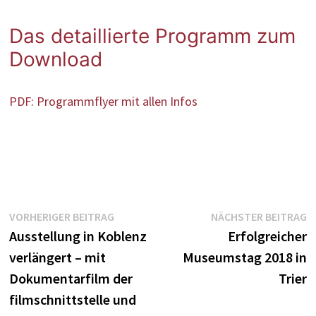
Das detaillierte Programm zum
Download
PDF: Programmflyer mit allen Infos
Beitragsnavigation
Vorheriger
N
VORHERIGER BEITRAG
NÄCHSTER BEITRAG
Beitrag:
B
Ausstellung in Koblenz
Erfolgreicher
verlängert – mit
Museumstag 2018 in
Dokumentarfilm der
Trier
filmschnittstelle und