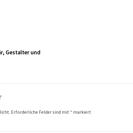
n
r, Gestalter und
r
licht.
Erforderliche Felder sind mit
*
markiert