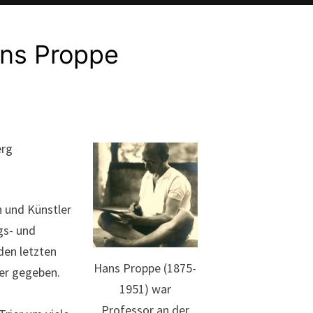
ans Proppe
erg
n und Künstler
gs- und
den letzten
Hans Proppe (1875-
ier gegeben.
1951) war
Professor an der