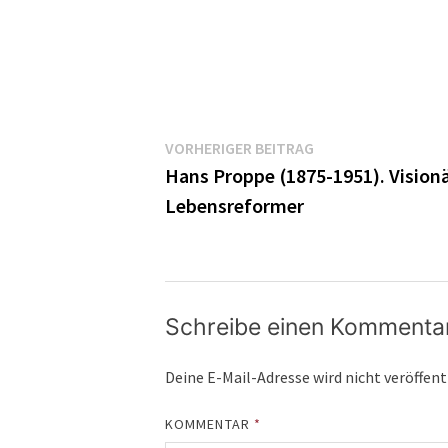
Beitragsnavigatio
Vorheriger
VORHERIGER BEITRAG
Beitrag:
Hans Proppe (1875-1951). Visionä
Lebensreformer
Schreibe einen Kommenta
Deine E-Mail-Adresse wird nicht veröffent
KOMMENTAR
*