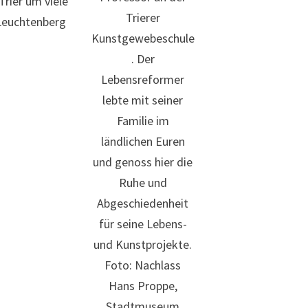
Trier um viele
Trierer
 Leuchtenberg
Kunstgewebeschule
. Der
Lebensreformer
lebte mit seiner
Familie im
ländlichen Euren
und genoss hier die
Ruhe und
Abgeschiedenheit
für seine Lebens-
und Kunstprojekte.
Foto: Nachlass
Hans Proppe,
Stadtmuseum