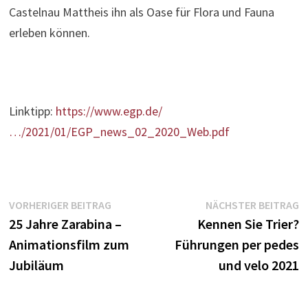
Castelnau Mattheis ihn als Oase für Flora und Fauna
erleben können.
Linktipp:
https://www.egp.de/
…/2021/01/EGP_news_02_2020_Web.pdf
Beitragsnavigation
Vorheriger
N
VORHERIGER BEITRAG
NÄCHSTER BEITRAG
Beitrag:
B
25 Jahre Zarabina –
Kennen Sie Trier?
Animationsfilm zum
Führungen per pedes
Jubiläum
und velo 2021