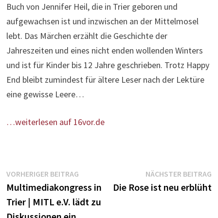
Buch von Jennifer Heil, die in Trier geboren und
aufgewachsen ist und inzwischen an der Mittelmosel
lebt. Das Märchen erzählt die Geschichte der
Jahreszeiten und eines nicht enden wollenden Winters
und ist für Kinder bis 12 Jahre geschrieben. Trotz Happy
End bleibt zumindest für ältere Leser nach der Lektüre
eine gewisse Leere…
…weiterlesen auf 16vor.de
Beitragsnavigation
Vorheriger
N
VORHERIGER BEITRAG
NÄCHSTER BEITRAG
Beitrag:
B
Multimediakongress in
Die Rose ist neu erblüht
Trier | MITL e.V. lädt zu
Diskussionen ein