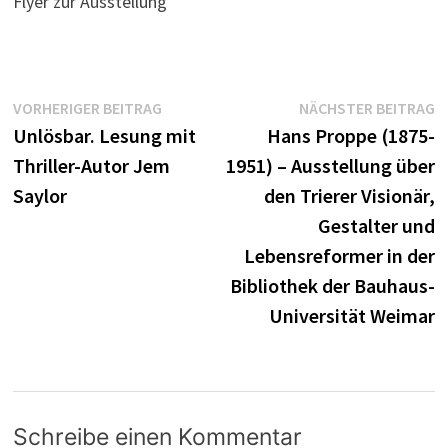
Flyer zur Ausstellung
Beitragsnavigation
Vorheriger
N
VORHERIGER BEITRAG
NÄCHSTER BEITRAG
Beitrag:
B
Unlösbar. Lesung mit
Hans Proppe (1875-
Thriller-Autor Jem
1951) – Ausstellung über
Saylor
den Trierer Visionär,
Gestalter und
Lebensreformer in der
Bibliothek der Bauhaus-
Universität Weimar
Schreibe einen Kommentar