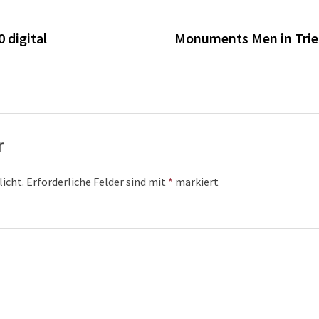
n
 digital
Monuments Men in Trier
r
licht.
Erforderliche Felder sind mit
*
markiert