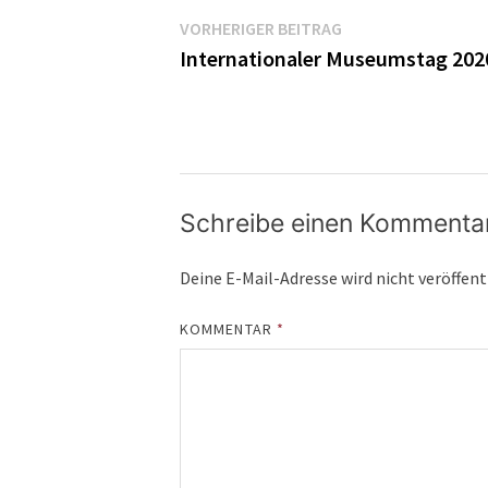
Beitragsnavigatio
Vorheriger
VORHERIGER BEITRAG
Beitrag:
Internationaler Museumstag 2020
Schreibe einen Kommenta
Deine E-Mail-Adresse wird nicht veröffent
KOMMENTAR
*