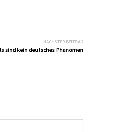
Nächster
NÄCHSTER BEITRAG
Beitrag:
ls sind kein deutsches Phänomen