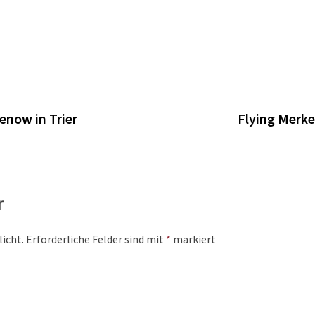
n
enow in Trier
Flying Merke
r
licht.
Erforderliche Felder sind mit
*
markiert