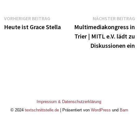
Beitragsnavigation
Vorheriger
N
VORHERIGER BEITRAG
NÄCHSTER BEITRAG
Beitrag:
B
Heute ist Grace Stella
Multimediakongress in
Trier | MITL e.V. lädt zu
Diskussionen ein
Impressum & Datenschutzerklärung
© 2024
textschnittstelle.de
| Präsentiert von
WordPress
und
Bam