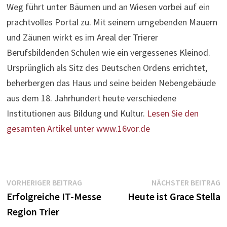
Weg führt unter Bäumen und an Wiesen vorbei auf ein
prachtvolles Portal zu. Mit seinem umgebenden Mauern
und Zäunen wirkt es im Areal der Trierer
Berufsbildenden Schulen wie ein vergessenes Kleinod.
Ursprünglich als Sitz des Deutschen Ordens errichtet,
beherbergen das Haus und seine beiden Nebengebäude
aus dem 18. Jahrhundert heute verschiedene
Institutionen aus Bildung und Kultur.
Lesen Sie den
gesamten Artikel unter www.16vor.de
Beitragsnavigation
Vorheriger
N
VORHERIGER BEITRAG
NÄCHSTER BEITRAG
Beitrag:
B
Erfolgreiche IT-Messe
Heute ist Grace Stella
Region Trier